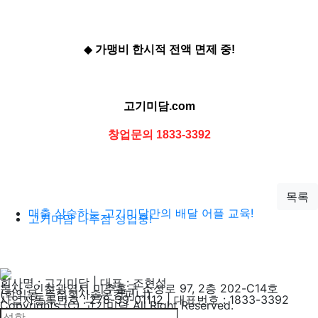
◆
가맹비 한시적 전액 면제 중!
고기미담.com
창업문의 1833-3392
목록
매출 상승하는 고기미담만의 배달 어플 교육!
고기미담 나주점 성업중!
회사명 : 고기미담 | 대표 : 조현성
본사 : 인천광역시 미추홀구 소성로 97, 2층 202-C14호
(학익동, 주식회사솔온컴퍼니)
사업자등록번호 : 278-39-01112 | 대표번호 : 1833-3392
Copyrights (C) 고기미담 All Right Reserved.