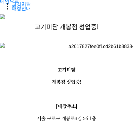
메인으로
고기미담
새소식
매장안내
고기미담 개봉점 성업중!
고기미담
개봉점 성업중!
[매장주소]
서울 구로구 개봉로3길 56 1층