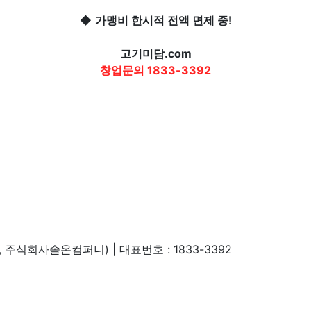
◆
가맹비 한시적 전액 면제 중!
고기미담.com
창업문의 1833-3392
 주식회사솔온컴퍼니) | 대표번호 : 1833-3392