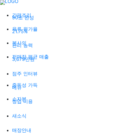
간편조리
90초 완성
육류 원가율
21.75%
본사의
관리 능력
전매장 평균 매출
3,679만원
점주 인터뷰
중독성 가득
메뉴
소자본
창업 비용
새소식
매장안내