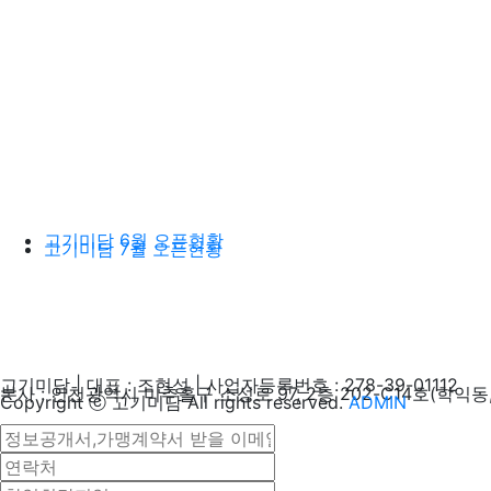
고기미담 6월 오픈현황
고기미담 7월 오픈현황
고기미담 | 대표 : 조현성 | 사업자등록번호 : 278-39-01112
본사 : 인천광역시 미추홀구 소성로 97, 2층 202-C14호(학익동,
Copyright ⓒ 고기미담 All rights reserved.
ADMIN