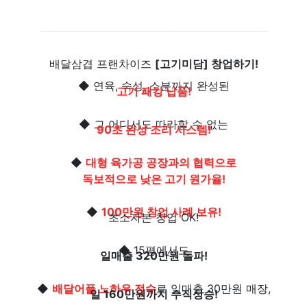
──────────────────────────────
배달삼겹 프랜차이즈
[고기미담] 창업하기!
◆ 연육, 숙성, 소분까지 완성된
고기 패킹 납품!
◆ 그 어디서도 따라할 수 없는
90초 완성 조리 시스템!
◆
대형 육가공 공장과의 협력으로
독보적으로 낮은 고기 원가율!
◆
100만원 창업 사례 보유!
초소자본 창업 OK!
◆ 15평에서도
일매출 320만원 돌파!
◆
배달어플 노하우 전수
로 일매출 30만원 매장,
일 160만원까지 수직상승!